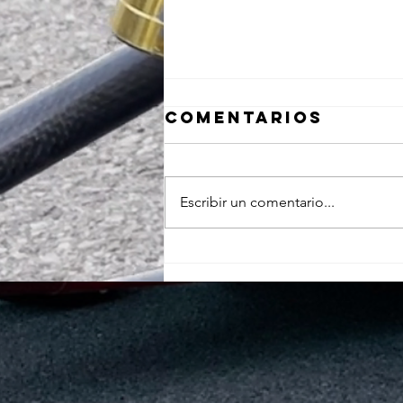
Comentarios
Escribir un comentario...
Presentando
nuestro recién
terminado
modelo: el
FUEM XVI