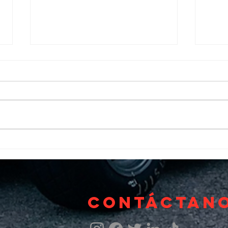
Acelerando
Ma
ambiciones:
St
METALMADRID
el
2023
in
en
Contáctan