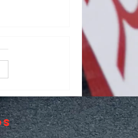
drid Motor
udent, donde
 talento y la
geniería se
cuentran
os