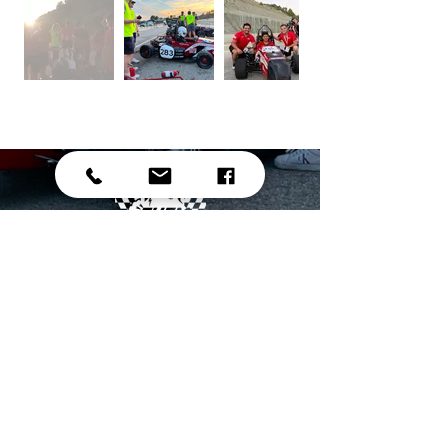
contact us
Universidad Europea de Madrid
C. Tajo, s/n, 28670 Villaviciosa de Odón
Madridbomfuem@gmail.com
© Copyright 2023 Fuem